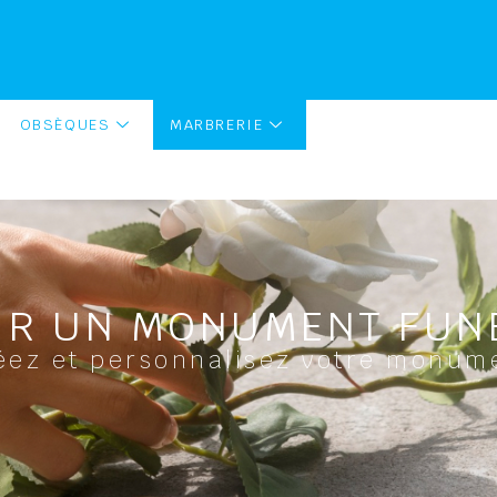
OBSÈQUES
MARBRERIE
IR UN MONUMENT FUN
éez et personnalisez votre monum