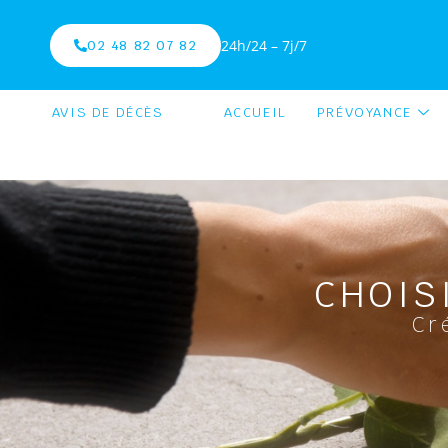
24h/24 – 7j/7
02 48 82 07 82
AVIS DE DÉCÈS
ACCUEIL
PRÉVOYANCE
CHOIS
Cr