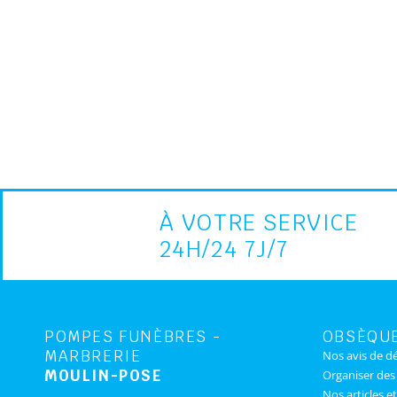
À VOTRE SERVICE
24H/24 7J/7
POMPES FUNÈBRES -
OBSÈQU
MARBRERIE
Nos avis de d
MOULIN-POSE
Organiser de
Nos articles et