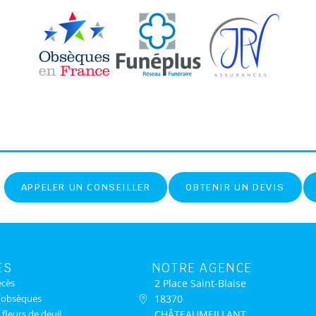
APPELER UN CONSEILLER
OBTENIR UN DEVIS
ES
NOTRE AGENCE
2 Place Saint-Blaise
écès
18370
s obsèques
CHÂTEAUMEILLANT
 fleurs de deuil