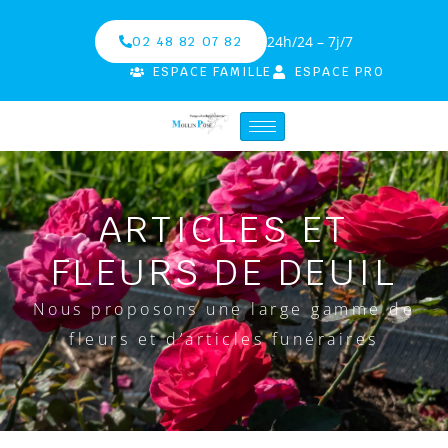
24h/24 – 7j/7
02 48 82 07 82
ESPACE FAMILLE
ESPACE PRO
ARTICLES ET
FLEURS DE DEUIL
Nous proposons une large gamme de
fleurs et d’articles funéraires